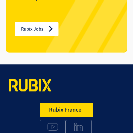
Rubix Jobs
Rubix France