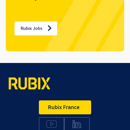
Rubix Jobs
Rubix France